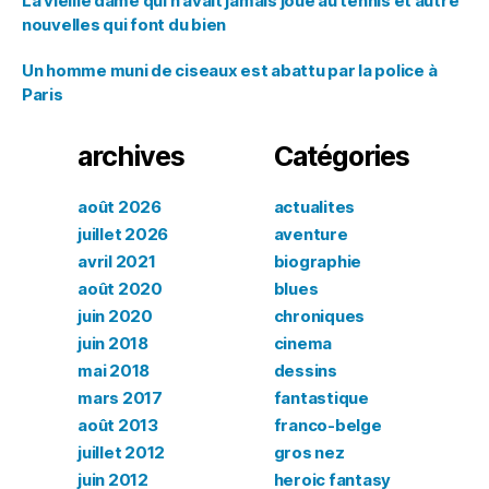
La vieille dame qui n’avait jamais joué au tennis et autre
nouvelles qui font du bien
Un homme muni de ciseaux est abattu par la police à
Paris
archives
Catégories
août 2026
actualites
juillet 2026
aventure
avril 2021
biographie
août 2020
blues
juin 2020
chroniques
juin 2018
cinema
mai 2018
dessins
mars 2017
fantastique
août 2013
franco-belge
juillet 2012
gros nez
juin 2012
heroic fantasy