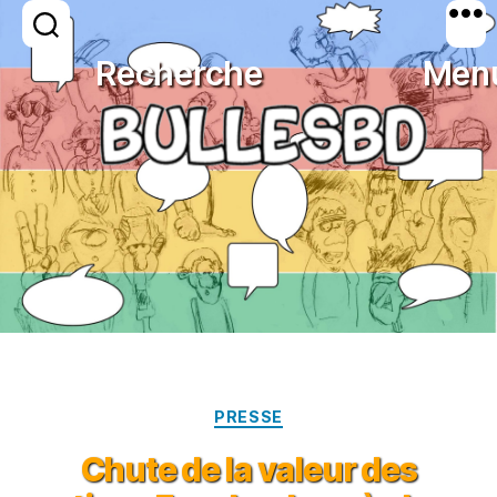
Mois :
juin 2012
Recherche
Men
BULLESBD
Catégories
PRESSE
Chute de la valeur des