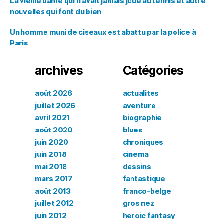
La vieille dame qui n’avait jamais joué au tennis et autre
nouvelles qui font du bien
Un homme muni de ciseaux est abattu par la police à
Paris
archives
Catégories
août 2026
actualites
juillet 2026
aventure
avril 2021
biographie
août 2020
blues
juin 2020
chroniques
juin 2018
cinema
mai 2018
dessins
mars 2017
fantastique
août 2013
franco-belge
juillet 2012
gros nez
juin 2012
heroic fantasy