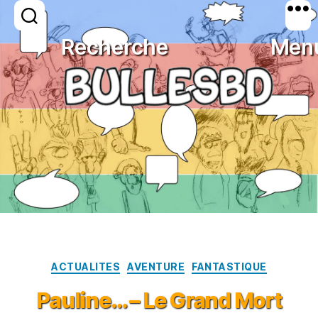
Mois :
décembre 2008
Recherche
Men
BULLESBD
Catégories
ACTUALITES
AVENTURE
FANTASTIQUE
Pauline… – Le Grand Mort