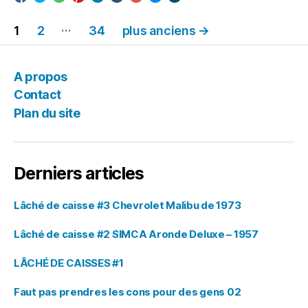
Navigation
…
1
2
34
plus anciens
→
des
articles
A propos
Contact
Plan du site
Derniers articles
Lâché de caisse #3 Chevrolet Malibu de 1973
Lâché de caisse #2 SIMCA Aronde Deluxe – 1957
LÂCHÉ DE CAISSES #1
Faut pas prendres les cons pour des gens 02