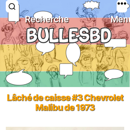
Recherche
Men
BULLESBD
Catégories
CINEMA
DESSINS
NON CLASSÉ
VOITURES
Lâché de caisse #3 Chevrolet
Malibu de 1973