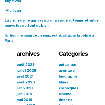
Sky Hawk
Michigan
La vieille dame qui n’avait jamais joué au tennis et autre
nouvelles qui font du bien
Un homme muni de ciseaux est abattu par la police à
Paris
archives
Catégories
août 2026
actualites
juillet 2026
aventure
avril 2021
biographie
août 2020
blues
juin 2020
chroniques
juin 2018
cinema
mai 2018
dessins