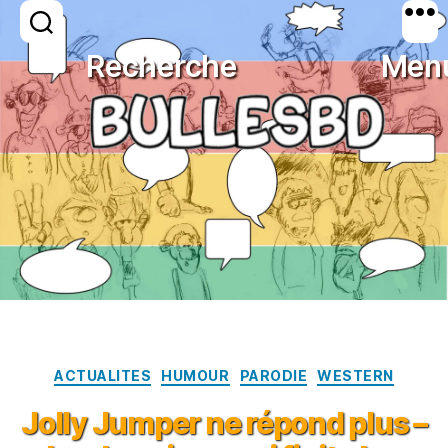
Catégorie :
parodie
Recherche
Men
BULLESBD
Catégories
ACTUALITES
HUMOUR
PARODIE
WESTERN
Jolly Jumper ne répond plus –