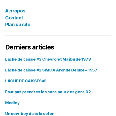
des
articles
A propos
Contact
Plan du site
Derniers articles
Lâché de caisse #3 Chevrolet Malibu de 1973
Lâché de caisse #2 SIMCA Aronde Deluxe – 1957
LÂCHÉ DE CAISSES #1
Faut pas prendres les cons pour des gens 02
Medley
Un cow-boy dans le coton