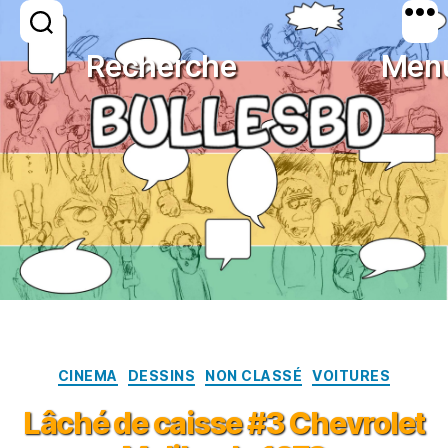
Catégorie :
dessins
Recherche
Men
BULLESBD
Catégories
CINEMA
DESSINS
NON CLASSÉ
VOITURES
Lâché de caisse #3 Chevrolet